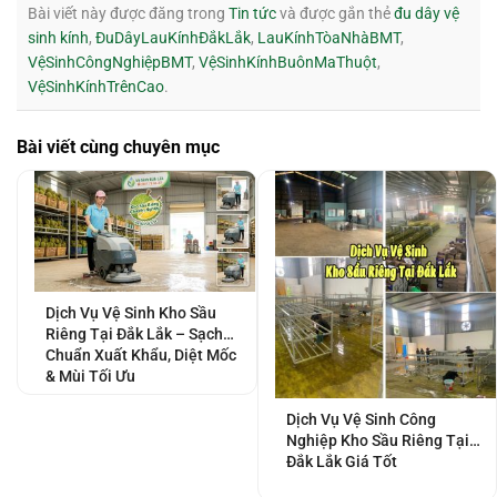
Bài viết này được đăng trong
Tin tức
và được gắn thẻ
đu dây vệ
sinh kính
,
ĐuDâyLauKínhĐắkLắk
,
LauKínhTòaNhàBMT
,
VệSinhCôngNghiệpBMT
,
VệSinhKínhBuônMaThuột
,
VệSinhKínhTrênCao
.
Bài viết cùng chuyên mục
Dịch Vụ Vệ Sinh Kho Sầu
Riêng Tại Đắk Lắk – Sạch
Chuẩn Xuất Khẩu, Diệt Mốc
& Mùi Tối Ưu
Dịch Vụ Vệ Sinh Công
Nghiệp Kho Sầu Riêng Tại
Đắk Lắk Giá Tốt