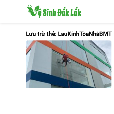
Bỏ
qua
nội
dung
Lưu trữ thẻ:
LauKínhTòaNhàBMT