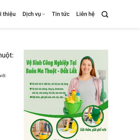
i thiệu
Dịch vụ
Tin tức
Liên hệ
huột:
với