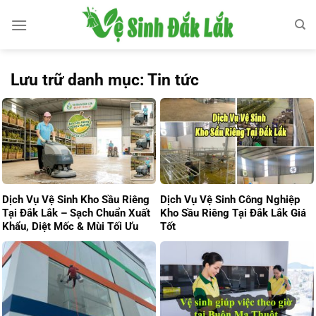
Bỏ
qua
nội
dung
Lưu trữ danh mục:
Tin tức
Dịch Vụ Vệ Sinh Kho Sầu Riêng
Dịch Vụ Vệ Sinh Công Nghiệp
Tại Đắk Lắk – Sạch Chuẩn Xuất
Kho Sầu Riêng Tại Đắk Lắk Giá
Khẩu, Diệt Mốc & Mùi Tối Ưu
Tốt