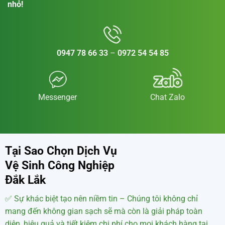
✅ Nhà cửa, văn phòng bừa bộn✅ Đừng lo! Gọi ngay cho
chúng tôi – đội ngũ vệ sinh tận tâm, sạch bong từng góc
nhỏ!
0947 78 66 33
–
0972 54 54 85
Messenger
Chat Zalo