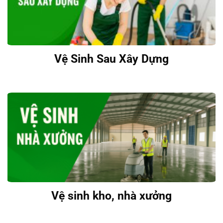
Vệ Sinh Công Nghiệp Đắk Lắk
– có đa dạng các dịch vụ
giúp bạn dọn dẹp nhà cửa sạch sẽ, dọn dẹp từ nhà riêng tới
văn phòng và công xưởng mọi lúc mọi nơi!
Vệ Sinh Sau Xây Dựng