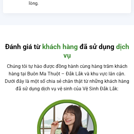
Cam kết sạch đến từng chi tiết
Dù là giặt ghế sofa, vệ sinh nhà xưởng, vệ sinh
văn phòng hay vệ sinh sau xây dựng, chúng tôi
đều đảm bảo kiểm tra kỹ lưỡng sau mỗi lần làm
sạch, chỉ bàn giao khi khách hàng hoàn toàn hài
lòng.
Đánh giá từ
khách hàng
đã sử dụng
dịch
vụ
Chúng tôi tự hào được đồng hành cùng hàng trăm khách
hàng tại Buôn Ma Thuột – Đắk Lắk và khu vực lân cận.