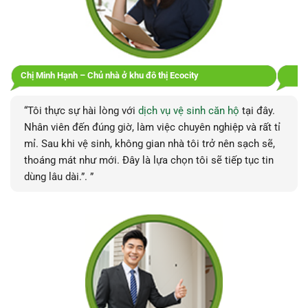
Dưới đây là một số chia sẻ chân thật từ những khách hàng
đã sử dụng dịch vụ vệ sinh của Vệ Sinh Đắk Lắk:
Chị Minh Hạnh – Chủ nhà ở khu đô thị Ecocity
“Tôi thực sự hài lòng với
dịch vụ vệ sinh căn hộ
tại đây.
Nhân viên đến đúng giờ, làm việc chuyên nghiệp và rất tỉ
mỉ. Sau khi vệ sinh, không gian nhà tôi trở nên sạch sẽ,
thoáng mát như mới. Đây là lựa chọn tôi sẽ tiếp tục tin
dùng lâu dài.”. ”