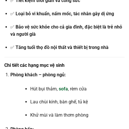
✅
Tiết
kiệm
thời
gian
và
công
sức
✅
Loại
bỏ
vi
khuẩn,
nấm
mốc,
tác
nhân
gây
dị
ứng
✅
Bảo
vệ
sức
khỏe
cho
cả
gia
đình,
đặc
biệt
là
trẻ
nhỏ
và
người
già
✅
Tăng
tuổi
thọ
đồ
nội
thất
và
thiết
bị
trong
nhà
Chi
tiết
các
hạng
mục
vệ
sinh
Phòng
khách –
phòng
ngủ:
Hút
bụi
thảm,
sofa
,
rèm
cửa
Lau
chùi
kính,
bàn
ghế,
tủ
kệ
Khử
mùi
và
làm
thơm
phòng