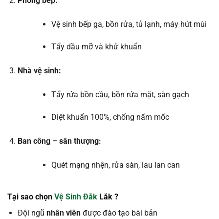
Phòng
bếp:
Vệ
sinh
bếp
ga,
bồn
rửa,
tủ
lạnh,
máy
hút
mùi
Tẩy
dầu
mỡ
và
khử
khuẩn
Nhà
vệ
sinh:
Tẩy
rửa
bồn
cầu,
bồn
rửa
mặt,
sàn
gạch
Diệt
khuẩn
100%,
chống
nấm
mốc
Ban
công –
sân
thượng:
Quét
mạng
nhện,
rửa
sàn,
lau
lan
can
Tại
sao
chọn
Vệ
Sinh
Đắk
Lắk ?
Đội
ngũ
nhân
viên
được
đào
tạo
bài
bản