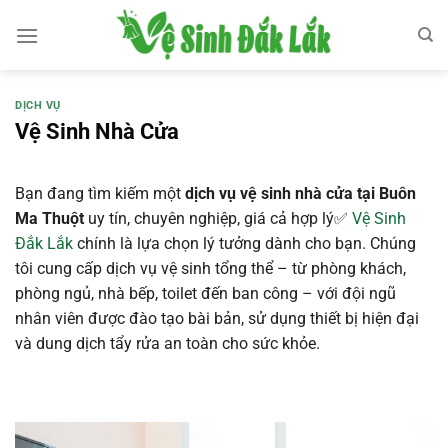
Bỏ
qua
nội
dung
DỊCH VỤ
Vệ Sinh Nhà Cửa
Bạn
đang
tìm
kiếm
một
dịch
vụ
vệ
sinh
nhà
cửa
tại
Buôn
Ma
Thuột
uy
tín,
chuyên
nghiệp,
giá
cả
hợp
lý✅
Vệ
Sinh
Đắk
Lắk
chính
là
lựa
chọn
lý
tưởng
dành
cho
bạn.
Chúng
tôi
cung
cấp
dịch
vụ
vệ
sinh
tổng
thể –
từ
phòng
khách,
phòng
ngủ,
nhà
bếp,
toilet
đến
ban
công –
với
đội
ngũ
nhân
viên
được
đào
tạo
bài
bản,
sử
dụng
thiết
bị
hiện
đại
và
dung
dịch
tẩy
rửa
an
toàn
cho
sức
khỏe.