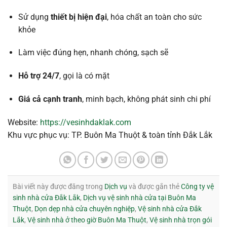
Sử
dụng
thiết
bị
hiện
đại
,
hóa
chất
an
toàn
cho
sức
khỏe
Làm
việc
đúng
hẹn,
nhanh
chóng,
sạch
sẽ
Hỗ
trợ
24/
7
,
gọi
là
có
mặt
Giá
cả
cạnh
tranh
,
minh
bạch,
không
phát
sinh
chi
phí
Website:
https://
vesinhdaklak.
com
Khu
vực
phục
vụ:
TP.
Buôn
Ma
Thuột &
toàn
tỉnh
Đắk
Lắk
Bài viết này được đăng trong
Dịch vụ
và được gắn thẻ
Công ty vệ
sinh nhà cửa Đắk Lắk
,
Dịch vụ vệ sinh nhà cửa tại Buôn Ma
Thuột
,
Dọn dẹp nhà cửa chuyên nghiệp
,
Vệ sinh nhà cửa Đắk
Lắk
,
Vệ sinh nhà ở theo giờ Buôn Ma Thuột
,
Vệ sinh nhà trọn gói