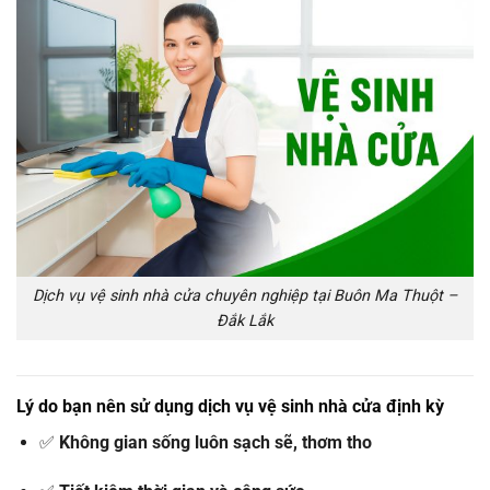
Dịch vụ vệ sinh nhà cửa chuyên nghiệp tại Buôn Ma Thuột –
Đắk Lắk
Lý
do
bạn
nên
sử
dụng
dịch
vụ
vệ
sinh
nhà
cửa
định
kỳ
✅
Không
gian
sống
luôn
sạch
sẽ,
thơm
tho