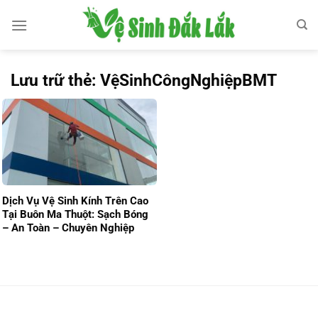
Bỏ
qua
nội
dung
Lưu trữ thẻ:
VệSinhCôngNghiệpBMT
Dịch Vụ Vệ Sinh Kính Trên Cao
Tại Buôn Ma Thuột: Sạch Bóng
– An Toàn – Chuyên Nghiệp