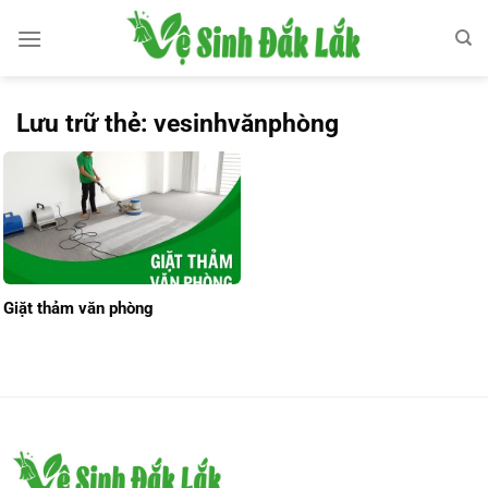
Bỏ
qua
nội
dung
Lưu trữ thẻ:
vesinhvănphòng
Giặt thảm văn phòng