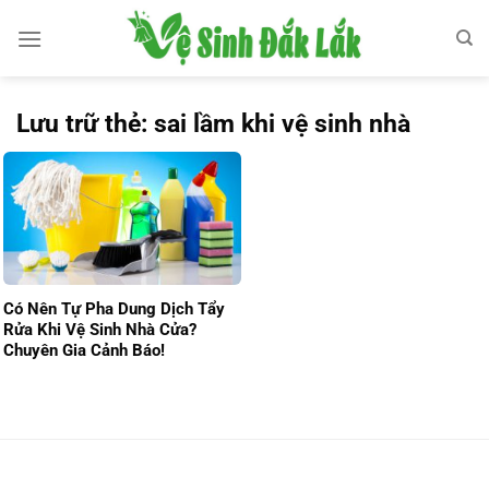
Bỏ
qua
nội
dung
Lưu trữ thẻ:
sai lầm khi vệ sinh nhà
Có Nên Tự Pha Dung Dịch Tẩy
Rửa Khi Vệ Sinh Nhà Cửa?
Chuyên Gia Cảnh Báo!