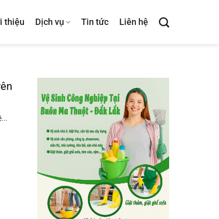
i thiệu
Dịch vụ
Tin tức
Liên hệ
yên
...