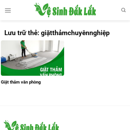
Bỏ
qua
nội
dung
Lưu trữ thẻ:
giặtthảmchuyênnghiệp
Giặt thảm văn phòng