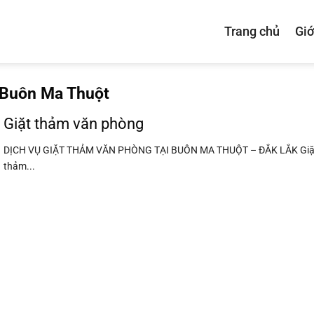
Trang chủ
Giớ
 Buôn Ma Thuột
Giặt thảm văn phòng
DỊCH VỤ GIẶT THẢM VĂN PHÒNG TẠI BUÔN MA THUỘT – ĐẮK LẮK Giặ
thảm...