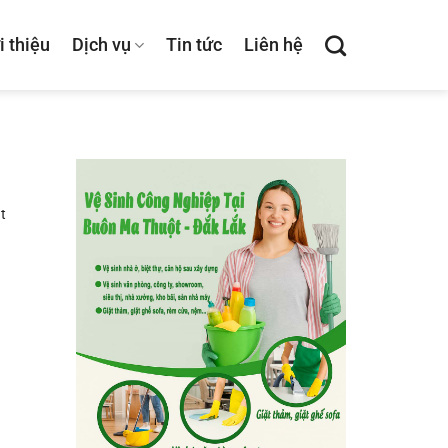
i thiệu
Dịch vụ
Tin tức
Liên hệ
t