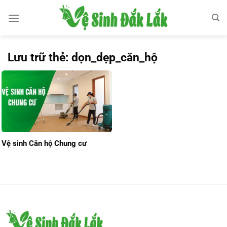
Bỏ
qua
nội
dung
Lưu trữ thẻ:
dọn_dẹp_căn_hộ
Vệ sinh Căn hộ Chung cư